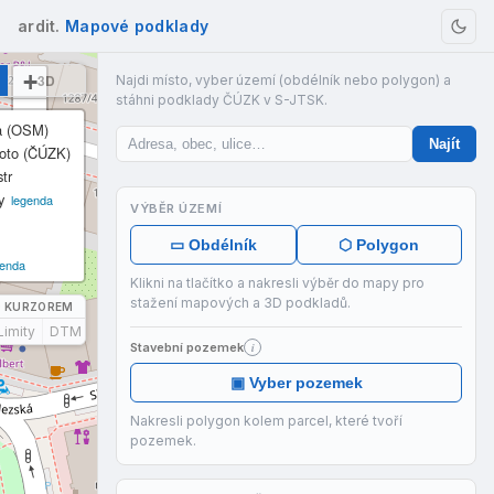
ardit.
Mapové podklady
+
3D
Najdi místo, vyber území (obdélník nebo polygon) a
stáhni podklady ČÚZK v S-JTSK.
−
 (OSM)
Najít
oto (ČÚZK)
tr
y
legenda
VÝBĚR ÚZEMÍ
▭ Obdélník
⬡ Polygon
genda
Klikni na tlačítko a nakresli výběr do mapy pro
stažení mapových a 3D podkladů.
D KURZOREM
Limity
DTM
Stavební pozemek
i
▣ Vyber pozemek
Nakresli polygon kolem parcel, které tvoří
pozemek.