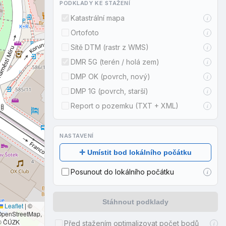
PODKLADY KE STAŽENÍ
Katastrální mapa
i
Ortofoto
i
Sítě DTM (rastr z WMS)
i
DMR 5G (terén / holá zem)
i
DMP OK (povrch, nový)
i
DMP 1G (povrch, starší)
i
Report o pozemku (TXT + XML)
i
NASTAVENÍ
✛ Umístit bod lokálního počátku
Posunout do lokálního počátku
i
Stáhnout podklady
Leaflet
|
©
OpenStreetMap,
© ČÚZK
Před stažením optimalizovat počet bodů
i